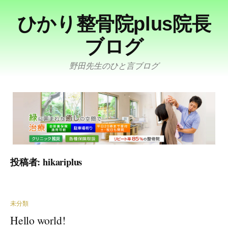
コ
ひかり整骨院plus院長
ン
テ
ブログ
ン
ツ
野田先生のひと言ブログ
へ
ス
キ
ッ
プ
投稿者:
hikariplus
未分類
Hello world!