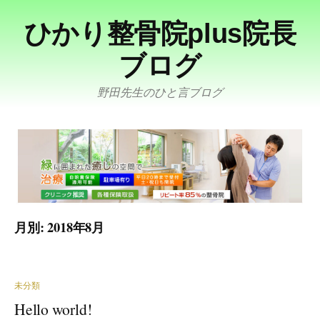
コ
ひかり整骨院plus院長
ン
テ
ブログ
ン
ツ
野田先生のひと言ブログ
へ
ス
キ
ッ
プ
月別: 2018年8月
未分類
Hello world!